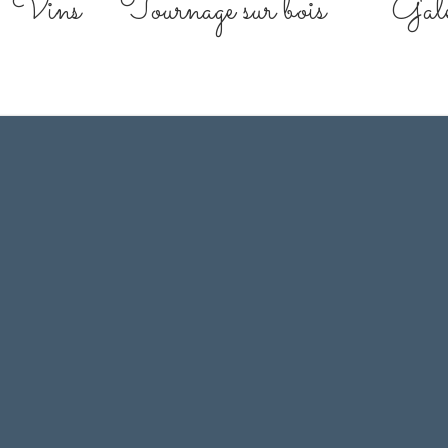
Vins
Tournage sur bois
Gale