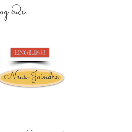
og Qc.
ENGLISH
Nous-Joindre